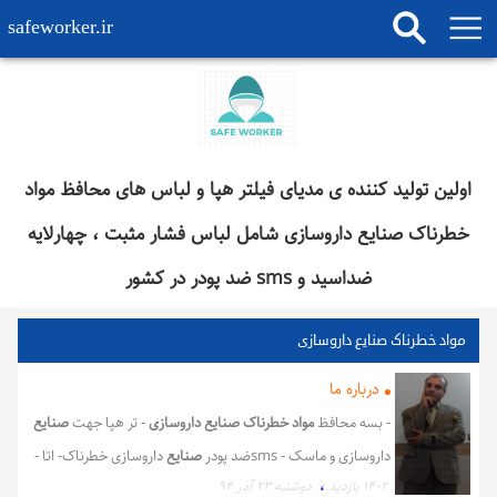
safeworker.ir
اولین تولید کننده ی مدیای فیلتر هپا و لباس های محافظ مواد
خطرناک صنایع داروسازی شامل لباس فشار مثبت ، چهارلایه
ضداسید و sms ضد پودر در کشور
مواد خطرناک صنایع داروسازی
درباره ما
- بسه محافظ
مواد خطرناک صنایع داروسازی
- تر هپا جهت
صنایع
داروسازی و ماسک - smsضد پودر
صنایع
داروسازی خطرناک- اتا -
،
1402 بازدید
دوشنبه ۲۳ آذر ۹۴
جهت صنایع
داروسازی
و ماسک کاد - پودر صنایع
داروسازی