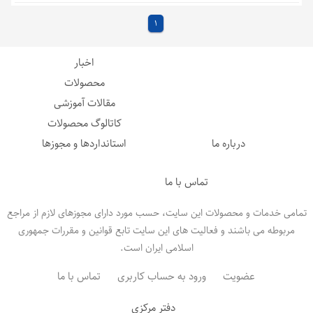
خطرناک- اتاق پاشش
1
،
،
،
،
،
هپا
فیلتر هپا
فیلتر
لباس اس ام اس
sms
،
،
،
،
لباس لمینت آببندی
لباس فشار مثبت
صنایع دارویی
گاندوزی
اخبار
،
،
،
سرپوش
آندوسکوپی
مواد خطرناک صنایع داروسازی
محصولات
،
لباسهای ایزوله
مقالات آموزشی
کاتالوگ محصولات
درباره ما
استانداردها و مجوزها
تماس با ما
تمامی خدمات و محصولات این سایت، حسب مورد دارای مجوزهای لازم از مراجع
مربوطه می باشند و فعالیت های این سایت تابع قوانین و مقررات جمهوری
اسلامی ایران است.
عضویت
ورود به حساب کاربری
تماس با ما
دفتر مرکزی