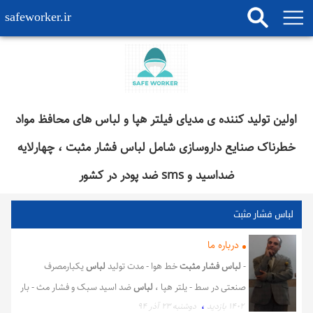
safeworker.ir
اولین تولید کننده ی مدیای فیلتر هپا و لباس های محافظ مواد
خطرناک صنایع داروسازی شامل لباس فشار مثبت ، چهارلایه
ضداسید و sms ضد پودر در کشور
لباس فشار مثبت
درباره ما
-
لباس فشار مثبت
خط هوا - مدت تولید
لباس
یکبارمصرف
صنعتی در سط - یلتر هپا ،
لباس
ضد اسید سبک و فشار مث - بار
،
1402 بازدید
دوشنبه ۲۳ آذر ۹۴
مصرف ء
لباس
sms یکبار مصرف ضد پود - ر و رنگ ،
لباس
چهار