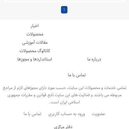
لایه پیشرفته و.. - اسید سبک و
فشار
مثبت چند بار مصرف ء ل -
1
رپوش محافظ
فشار
مثبت - سبک و فشار
مثبت
چند بار مصرف ء
لباس s
اخبار
،
،
،
،
،
هپا
فیلتر هپا
فیلتر
لباس اس ام اس
sms
محصولات
،
،
،
،
لباس لمینت آببندی
لباس فشار مثبت
صنایع دارویی
گاندوزی
مقالات آموزشی
،
،
،
سرپوش
آندوسکوپی
مواد خطرناک صنایع داروسازی
کاتالوگ محصولات
،
درباره ما
لباسهای ایزوله
استانداردها و مجوزها
تماس با ما
تمامی خدمات و محصولات این سایت، حسب مورد دارای مجوزهای لازم از مراجع
مربوطه می باشند و فعالیت های این سایت تابع قوانین و مقررات جمهوری
اسلامی ایران است.
عضویت
ورود به حساب کاربری
تماس با ما
دفتر مرکزی