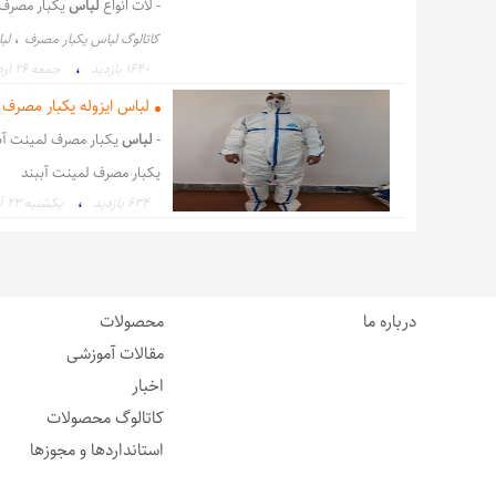
- لات انواع
لباس
یکبار مصرف 
،
کاتالوگ لباس یکبار مصرف
لب
،
1640 بازدید
جمعه ۲۶ اردیبهشت ۹۹
لباس ایزوله یکبار مصرف 
-
لباس
یکبار مصرف لمینت آ
یکبار مصرف لمینت آببند
،
634 بازدید
يكشنبه ۲۳ آبان ۰
،
لباس یکبارمصرف آببند
صنایع
درباره ما
محصولات
مقالات آموزشی
اخبار
کاتالوگ محصولات
استانداردها و مجوزها