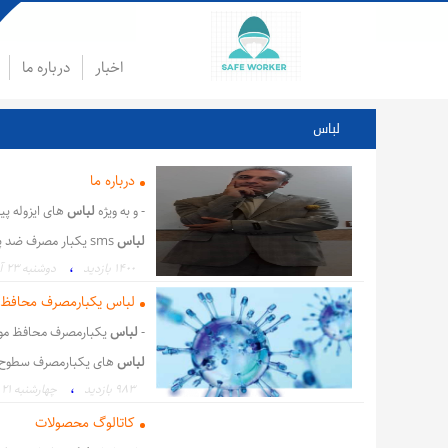
اخبار
درباره ما
لباس
درباره ما
- و به ویژه
لباس
های ایزوله پی
لباس
sms یکبار مصرف ضد پودر
،
1400 بازدید
دوشنبه ۲۳ آذر ۹۴
،
،
،
هپا
فیلتر هپا
فیلتر
لباس ا
لباس یکبارمصرف محافظ 
-
لباس
یکبارمصرف محافظ مو
لباس
های یکبارمصرف سطوح 1و2
،
983 بازدید
چهارشنبه ۲۱ اسفند ۹۸
،
لباس یکبار مصرف
لباس صنع
کاتالوگ محصولات