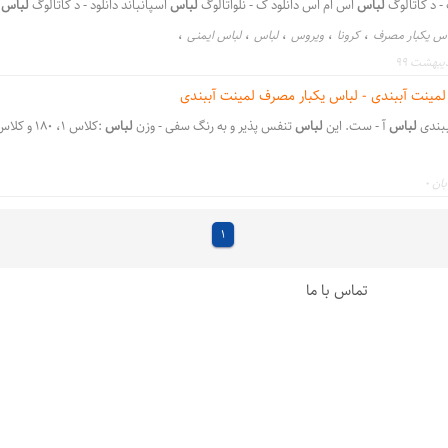
- د کاتالوگ
لباس
اس ام اس دانلود ک - نلواتالوگ
لباس
اسپانباند دانلود - د کاتالوگ
لباس
،
،
،
،
،
اس یکبار مصرف
کرونا
ویروس
لباس
لباس ایمنی
لمینت آببندی - لباس یکبار مصرف لمینت آببندی
ببندی
لباس
آ - ست. این
لباس
تنفس پذیر و به رنگ سفی - وزن
لباس
:کلاس 1، 180 و کلاس 2 - طراحی
،
،
 داروسازی
کلاس 4B
1
تماس با ما