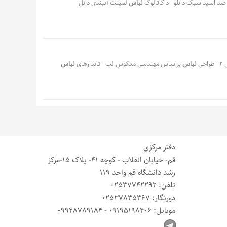
ضد اسید سبک دانلو - د کاتالوگ
لباس
لمینت آببندی دانل
لباس
براساس مهندسی معکوس لب - تاندارهای
لباس
دفتر مرکزی
قم- خیابان انقلاب - کوچه 41- پلاک 15-مرکز
رشد دانشگاه قم واحد 119
تلفن: 02537742292
دورنگار: 02537835367
موبایل: 09195198406 - 09928789184