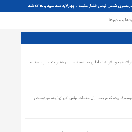
اولین تولید کننده ی مدیای فیلتر هپا و لباس های محافظ مواد خطرناک صنایع داروسازی شامل لباس فشار مثبت ، چهارلایه ضداسید و sms ضد
ردها و مجوزها
فته همچو - لتر هپا ،
لباس
ضد اسید سبک و فشار مثب - ار مصرف ء
،
،
،
،
ش
آندوسکوپی
مواد خطرناک صنایع داروسازی
لباسهای ایزوله
ارمصرف بوده که موجب - زان حفاظت
لباس
اعم ازپارچه، درزدوخت و -