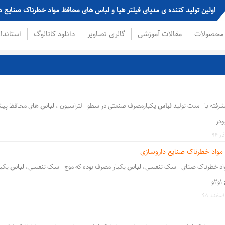
پودر در کشور
محصولات
مقالات آموزشی
گالری تصاویر
دانلود کاتالوگ
استاندا
شرفته با - مدت تولید
لباس
یکبارمصرف صنعتی در سطو - لتراسیون ،
لباس
های محافظ پیشر
،
،
،
،
،
،
س ام اس
sms
لباس لمینت آببندی
لباس فشار مثبت
صنایع دارویی
گاندوزی
سرپو
مواد خطرناک صنایع داروسازی
اد خطرناک صنای - سک تنفسی،
لباس
یکبار مصرف بوده که موج - سک تنفسی،
لباس
یکب
و
،
،
،
،
،
،
تی
ایمنی
لباس پزشکی
لباس بیمارستانی
کرونا
لباس ضد ویروس