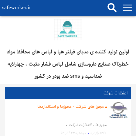
safeworker.ir
اولین تولید کننده ی مدیای فیلتر هپا و لباس های محافظ مواد
خطرناک صنایع داروسازی شامل لباس فشار مثبت ، چهارلایه
ضداسید و sms ضد پودر در کشور
افتخارات شرکت
مجوز های شرکت - مجوزها و استانداردها
،
،
مجوز ها
افتخارات شرکت
،
1361 بازدید
دوشنبه ۲۳ آذر ۹۴